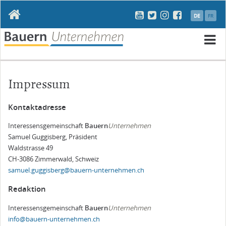
Navigation
DE
FR
überspringen
N
ü
Impressum
Kontaktadresse
Interessensgemeinschaft
Bauern
Unternehmen
Samuel Guggisberg, Präsident
Waldstrasse 49
CH-3086 Zimmerwald, Schweiz
samuel.guggisberg@bauern-unternehmen.ch
Redaktion
Interessensgemeinschaft
Bauern
Unternehmen
info@bauern-unternehmen.ch