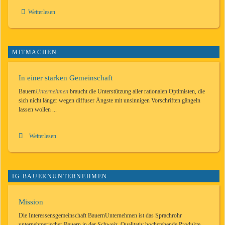
Weiterlesen
MITMACHEN
In einer starken Gemeinschaft
Bauern
Unternehmen
braucht die Unter­stützung aller rationalen Opti­misten, die
sich nicht länger wegen dif­fuser Ängste mit un­sin­nigen Vor­schrif­ten gängeln
lassen wollen ...
Weiterlesen
IG BAUERNUNTERNEHMEN
Mission
Die Interessensgemeinschaft BauernUnternehmen ist das Sprachrohr
unternehmerischer Bauern in der Schweiz. Qualitativ hochstehende Produkte