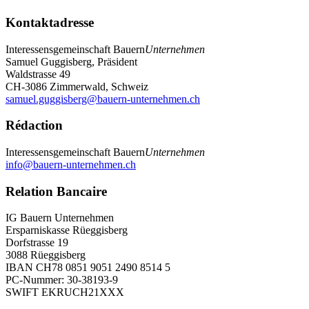
Kontaktadresse
Interessensgemeinschaft
Bauern
Unternehmen
Samuel Guggisberg, Präsident
Waldstrasse 49
CH-3086 Zimmerwald, Schweiz
samuel.guggisberg@bauern-unternehmen.ch
Rédaction
Interessensgemeinschaft
Bauern
Unternehmen
info@bauern-unternehmen.ch
Relation Bancaire
IG Bauern Unternehmen
Ersparniskasse Rüeggisberg
Dorfstrasse 19
3088 Rüeggisberg
IBAN CH78 0851 9051 2490 8514 5
PC-Nummer: 30-38193-9
SWIFT EKRUCH21XXX