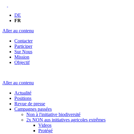
DE
FR
Aller au contenu
Contacter
Participer
Sur Nous
Mission
Objectif
Aller au contenu
Actualité
Positions
Revue de presse
Campagnes passées
Non à l'initiative biodiversité
2x NON aus initiatives agricoles extrêmes
Videos
Protégé