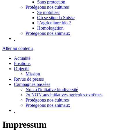
Sans protection
Protégeons nos cultures
Se mobiliser
Où se situe la Suisse
L’agriculture bio ?
Homologation
Protegeons nos animaux
Aller au contenu
Actualité
Positions
Objectif
Mission
Revue de presse
Campagnes passées
Non à l'initiative biodiversité
2x NON aus initiatives agricoles extrêmes
Protégeons nos cultures
Protegeons nos animaux
Impressum