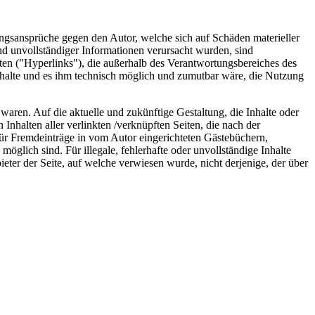
tungsansprüche gegen den Autor, welche sich auf Schäden materieller
nd unvollständiger Informationen verursacht wurden, sind
ten ("Hyperlinks"), die außerhalb des Verantwor­tungs­bereiches des
Inhalte und es ihm technisch möglich und zumutbar wäre, die Nutzung
 waren. Auf die aktuelle und zukünftige Gestaltung, die Inhalte oder
 Inhalten aller verlinkten /verknüpften Seiten, die nach der
 für Fremdeinträge in vom Autor eingerichteten Gästebüchern,
öglich sind. Für illegale, fehlerhafte oder unvollständige Inhalte
eter der Seite, auf welche verwiesen wurde, nicht derjenige, der über