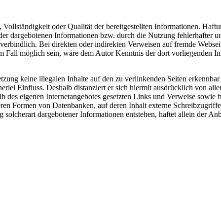
, Vollständigkeit oder Qualität der bereitgestellten Informationen. Haf
 der dargebotenen Informationen bzw. durch die Nutzung fehlerhafter u
nverbindlich. Bei direkten oder indirekten Verweisen auf fremde Websei
em Fall möglich sein, wäre dem Autor Kenntnis der dort vorliegenden 
tzung keine illegalen Inhalte auf den zu verlinkenden Seiten erkennbar
rlei Einfluss. Deshalb distanziert er sich hiermit ausdrücklich von allen
halb des eigenen Internet­angebotes gesetzten Links und Verweise sowie
ren Formen von Datenbanken, auf deren Inhalt externe Schreibzugriffe m
olcherart dargebotener Informationen entstehen, haftet allein der Anbi