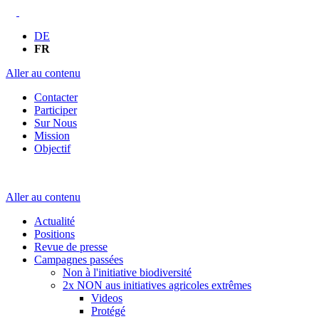
DE
FR
Aller au contenu
Contacter
Participer
Sur Nous
Mission
Objectif
Aller au contenu
Actualité
Positions
Revue de presse
Campagnes passées
Non à l'initiative biodiversité
2x NON aus initiatives agricoles extrêmes
Videos
Protégé