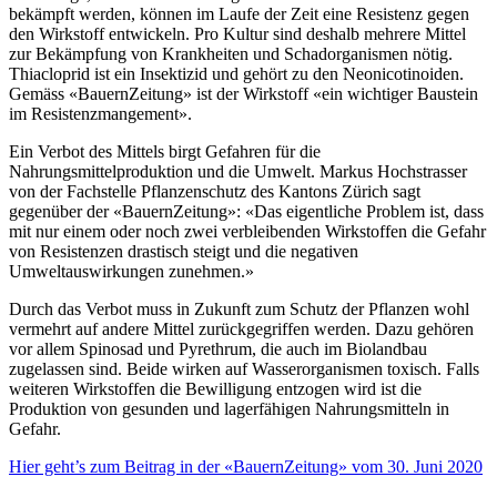
bekämpft werden, können im Laufe der Zeit eine Resistenz gegen
den Wirkstoff entwickeln. Pro Kultur sind deshalb mehrere Mittel
zur Bekämpfung von Krankheiten und Schadorganismen nötig.
Thiacloprid ist ein Insektizid und gehört zu den Neonicotinoiden.
Gemäss «BauernZeitung» ist der Wirkstoff «ein wichtiger Baustein
im Resistenzmangement».
Ein Verbot des Mittels birgt Gefahren für die
Nahrungsmittelproduktion und die Umwelt. Markus Hochstrasser
von der Fachstelle Pflanzenschutz des Kantons Zürich sagt
gegenüber der «BauernZeitung»: «Das eigentliche Problem ist, dass
mit nur einem oder noch zwei verbleibenden Wirkstoffen die Gefahr
von Resistenzen drastisch steigt und die negativen
Umweltauswirkungen zunehmen.»
Durch das Verbot muss in Zukunft zum Schutz der Pflanzen wohl
vermehrt auf andere Mittel zurückgegriffen werden. Dazu gehören
vor allem Spinosad und Pyrethrum, die auch im Biolandbau
zugelassen sind. Beide wirken auf Wasserorganismen toxisch. Falls
weiteren Wirkstoffen die Bewilligung entzogen wird ist die
Produktion von gesunden und lagerfähigen Nahrungsmitteln in
Gefahr.
Hier geht’s zum Beitrag in der «BauernZeitung» vom 30. Juni 2020