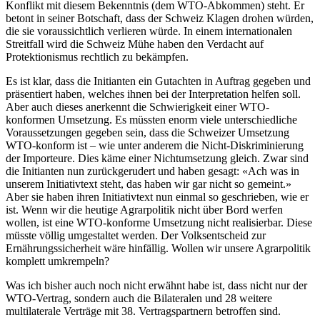
Konflikt mit diesem Bekenntnis (dem WTO-Abkommen) steht. Er
betont in seiner Botschaft, dass der Schweiz Klagen drohen würden,
die sie voraussichtlich verlieren würde. In einem internationalen
Streitfall wird die Schweiz Mühe haben den Verdacht auf
Protektionismus rechtlich zu bekämpfen.
Es ist klar, dass die Initianten ein Gutachten in Auftrag gegeben und
präsentiert haben, welches ihnen bei der Interpretation helfen soll.
Aber auch dieses anerkennt die Schwierigkeit einer WTO-
konformen Umsetzung. Es müssten enorm viele unterschiedliche
Voraussetzungen gegeben sein, dass die Schweizer Umsetzung
WTO-konform ist – wie unter anderem die Nicht-Diskriminierung
der Importeure. Dies käme einer Nichtumsetzung gleich. Zwar sind
die Initianten nun zurückgerudert und haben gesagt: «Ach was in
unserem Initiativtext steht, das haben wir gar nicht so gemeint.»
Aber sie haben ihren Initiativtext nun einmal so geschrieben, wie er
ist. Wenn wir die heutige Agrarpolitik nicht über Bord werfen
wollen, ist eine WTO-konforme Umsetzung nicht realisierbar. Diese
müsste völlig umgestaltet werden. Der Volksentscheid zur
Ernährungssicherheit wäre hinfällig. Wollen wir unsere Agrarpolitik
komplett umkrempeln?
Was ich bisher auch noch nicht erwähnt habe ist, dass nicht nur der
WTO-Vertrag, sondern auch die Bilateralen und 28 weitere
multilaterale Verträge mit 38. Vertragspartnern betroffen sind.