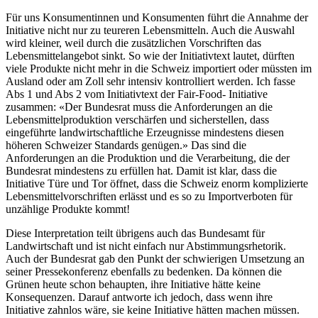
Für uns Konsumentinnen und Konsumenten führt die Annahme der
Initiative nicht nur zu teureren Lebensmitteln. Auch die Auswahl
wird kleiner, weil durch die zusätzlichen Vorschriften das
Lebensmittelangebot sinkt. So wie der Initiativtext lautet, dürften
viele Produkte nicht mehr in die Schweiz importiert oder müssten im
Ausland oder am Zoll sehr intensiv kontrolliert werden. Ich fasse
Abs 1 und Abs 2 vom Initiativtext der Fair-Food- Initiative
zusammen: «Der Bundesrat muss die Anforderungen an die
Lebensmittelproduktion verschärfen und sicherstellen, dass
eingeführte landwirtschaftliche Erzeugnisse mindestens diesen
höheren Schweizer Standards genügen.» Das sind die
Anforderungen an die Produktion und die Verarbeitung, die der
Bundesrat mindestens zu erfüllen hat. Damit ist klar, dass die
Initiative Türe und Tor öffnet, dass die Schweiz enorm komplizierte
Lebensmittelvorschriften erlässt und es so zu Importverboten für
unzählige Produkte kommt!
Diese Interpretation teilt übrigens auch das Bundesamt für
Landwirtschaft und ist nicht einfach nur Abstimmungsrhetorik.
Auch der Bundesrat gab den Punkt der schwierigen Umsetzung an
seiner Pressekonferenz ebenfalls zu bedenken. Da können die
Grünen heute schon behaupten, ihre Initiative hätte keine
Konsequenzen. Darauf antworte ich jedoch, dass wenn ihre
Initiative zahnlos wäre, sie keine Initiative hätten machen müssen.