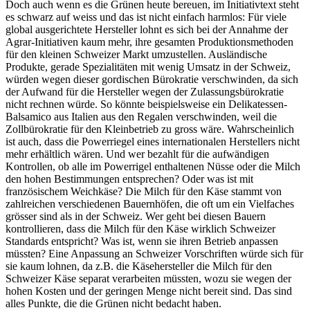
Doch auch wenn es die Grünen heute bereuen, im Initiativtext steht
es schwarz auf weiss und das ist nicht einfach harmlos: Für viele
global ausgerichtete Hersteller lohnt es sich bei der Annahme der
Agrar-Initiativen kaum mehr, ihre gesamten Produktionsmethoden
für den kleinen Schweizer Markt umzustellen. Ausländische
Produkte, gerade Spezialitäten mit wenig Umsatz in der Schweiz,
würden wegen dieser gordischen Bürokratie verschwinden, da sich
der Aufwand für die Hersteller wegen der Zulassungsbürokratie
nicht rechnen würde. So könnte beispielsweise ein Delikatessen-
Balsamico aus Italien aus den Regalen verschwinden, weil die
Zollbürokratie für den Kleinbetrieb zu gross wäre. Wahrscheinlich
ist auch, dass die Powerriegel eines internationalen Herstellers nicht
mehr erhältlich wären. Und wer bezahlt für die aufwändigen
Kontrollen, ob alle im Powerrigel enthaltenen Nüsse oder die Milch
den hohen Bestimmungen entsprechen? Oder was ist mit
französischem Weichkäse? Die Milch für den Käse stammt von
zahlreichen verschiedenen Bauernhöfen, die oft um ein Vielfaches
grösser sind als in der Schweiz. Wer geht bei diesen Bauern
kontrollieren, dass die Milch für den Käse wirklich Schweizer
Standards entspricht? Was ist, wenn sie ihren Betrieb anpassen
müssten? Eine Anpassung an Schweizer Vorschriften würde sich für
sie kaum lohnen, da z.B. die Käsehersteller die Milch für den
Schweizer Käse separat verarbeiten müssten, wozu sie wegen der
hohen Kosten und der geringen Menge nicht bereit sind. Das sind
alles Punkte, die die Grünen nicht bedacht haben.