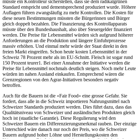
müsste ein Kontrolleur sicherstellen, dass sie dem radikalgrünen
Standard entspricht und dementsprechend produziert wurde. Höhere
Auflagen führen zwangsläufig zu mehr Kontrollen. Die Kosten für
diese neuen Bestimmungen müssten die Bürgerinnen und Bürger
gleich doppelt bezahlen. Die Finanzierung des Kontrollapparats
müsste über den Bundeshaushalt, also über Steuergelder finanziert
werden. Die Preise für Lebensmittel würden sich aufgrund höherer
Anforderungen an die Produktion und längere Einfuhrprozesse
massiv erhöhen. Und einmal mehr würde der Staat direkt in den
freien Markt eingreifen. Schon heute kosten Lebensmittel in der
Schweiz 78 Prozent mehr als im EU-Schnitt. Fleisch ist sogar rund
150 Prozent teurer1. Bei einer Annahme der Initiative werden die
Preise für Lebensmittel nochmals deutlich steigen. Noch mehr Leute
würden im nahen Ausland einkaufen. Entsprechend wären die
Grenzregionen von den Agrar-Initiativen besonders negativ
betroffen.
Auch für die Bauern ist die «Fair Food» eine grosse Gefahr. Sie
fordert, dass alle in die Schweiz importieren Nahrungsmittel nach
Schweizer Standards produziert werden. Dies führt dazu, dass das
Qualitätsniveau von Schweizer und ausländischen Produkten gleich
hoch ist (staatliche Garantie). Diese Regulierung wird den
Schweizer Bauern ein Differenzierungsmerkmal rauben. Der einzige
Unterschied wäre danach nur noch der Preis, wo die Schweizer
Bauern aufgrund hoher Löhne und Herstellungskosten den