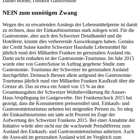
Daniel Borner, Direktor GastroSuisse
NEIN zum unnötigen Zwang
Wegen des zu erwartenden Anstiegs der Lebensmittelpreise ist damit
zu rechnen, dass der Einkaufstourismus stark zulegen wird. Für die
Gastronomie, aber auch den Schweizer Detailhandel und die
Hotellerie, könnte dies verheerende Auswirkungen haben. Gemäss
der Credit Suisse kaufen Schweizer Haushalte Lebensmittel für
jährlich rund drei Milliarden Franken im grenznahen Ausland ein.
Darin nicht enthalten ist der Gastronomie-Tourismus. Im Jahr 2015
wurde eine von GastroSuisse in Auftrag gegebene Studie zum
Gastronomie- Tourismus der Schweizer im grenznahen Ausland
durchgeführt. Demnach fliessen allein aufgrund des Gastronomie-
Tourismus jährlich rund vier Milliarden Franken Kaufkraft über die
Grenze ab. Das ist etwa ein Anteil von 15 % an den
Gesamtausgaben der Schweizer Wohnbevölkerung für Ausser-
Haus-Verpflegung im Gastgewerbe. Der Frankenschock 2015 hat
gezeigt, dass die Konsumenten preissensibel sind. Einkaufs- und
Gastronomietourismus nehmen bei steigenden Preisen zu. So stieg
der Einkaufstourismus um satte acht Prozent im Zuge der
Aufwertung des Schweizer Frankens 2015. Bei einer Annahme der
Initiative würde aber nicht nur die wachsende Preisdifferenz zum
Ausland den Einkaufs- und Gastronomietourismus anheizen. Auch
die Auswahl im grenznahen Ausland wird im Vergleich zum