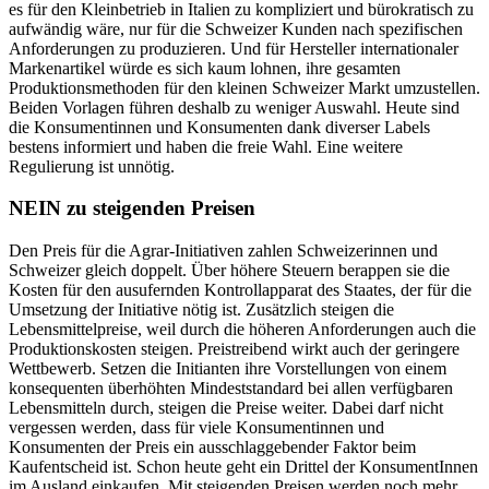
es für den Kleinbetrieb in Italien zu kompliziert und bürokratisch zu
aufwändig wäre, nur für die Schweizer Kunden nach spezifischen
Anforderungen zu produzieren. Und für Hersteller internationaler
Markenartikel würde es sich kaum lohnen, ihre gesamten
Produktionsmethoden für den kleinen Schweizer Markt umzustellen.
Beiden Vorlagen führen deshalb zu weniger Auswahl. Heute sind
die Konsumentinnen und Konsumenten dank diverser Labels
bestens informiert und haben die freie Wahl. Eine weitere
Regulierung ist unnötig.
NEIN zu steigenden Preisen
Den Preis für die Agrar-Initiativen zahlen Schweizerinnen und
Schweizer gleich doppelt. Über höhere Steuern berappen sie die
Kosten für den ausufernden Kontrollapparat des Staates, der für die
Umsetzung der Initiative nötig ist. Zusätzlich steigen die
Lebensmittelpreise, weil durch die höheren Anforderungen auch die
Produktionskosten steigen. Preistreibend wirkt auch der geringere
Wettbewerb. Setzen die Initianten ihre Vorstellungen von einem
konsequenten überhöhten Mindeststandard bei allen verfügbaren
Lebensmitteln durch, steigen die Preise weiter. Dabei darf nicht
vergessen werden, dass für viele Konsumentinnen und
Konsumenten der Preis ein ausschlaggebender Faktor beim
Kaufentscheid ist. Schon heute geht ein Drittel der KonsumentInnen
im Ausland einkaufen. Mit steigenden Preisen werden noch mehr