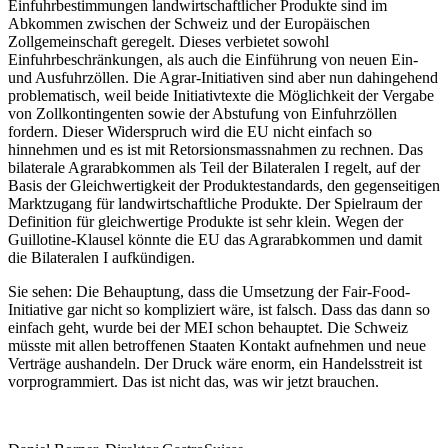
Einfuhrbestimmungen landwirtschaftlicher Produkte sind im
Abkommen zwischen der Schweiz und der Europäischen
Zollgemeinschaft geregelt. Dieses verbietet sowohl
Einfuhrbeschränkungen, als auch die Einführung von neuen Ein-
und Ausfuhrzöllen. Die Agrar-Initiativen sind aber nun dahingehend
problematisch, weil beide Initiativtexte die Möglichkeit der Vergabe
von Zollkontingenten sowie der Abstufung von Einfuhrzöllen
fordern. Dieser Widerspruch wird die EU nicht einfach so
hinnehmen und es ist mit Retorsionsmassnahmen zu rechnen. Das
bilaterale Agrarabkommen als Teil der Bilateralen I regelt, auf der
Basis der Gleichwertigkeit der Produktestandards, den gegenseitigen
Marktzugang für landwirtschaftliche Produkte. Der Spielraum der
Definition für gleichwertige Produkte ist sehr klein. Wegen der
Guillotine-Klausel könnte die EU das Agrarabkommen und damit
die Bilateralen I aufkündigen.
Sie sehen: Die Behauptung, dass die Umsetzung der Fair-Food-
Initiative gar nicht so kompliziert wäre, ist falsch. Dass das dann so
einfach geht, wurde bei der MEI schon behauptet. Die Schweiz
müsste mit allen betroffenen Staaten Kontakt aufnehmen und neue
Verträge aushandeln. Der Druck wäre enorm, ein Handelsstreit ist
vorprogrammiert. Das ist nicht das, was wir jetzt brauchen.