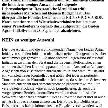
Bürokratie. Für Konsumentinnen und Konsumenten bedeuten
die Initiativen weniger Auswahl und steigende
Lebensmittelpreise. Das staatliche Menüdiktat trifft
insbesondere Menschen mit kleinem Budget hart. Das
überparteiliche Komitee bestehend aus FDP, SVP, CVP, BDP,
KonsumentInnen und Wirtschaftsverbänden hat heute an
seiner Pressekonferenz deshalb dazu aufgerufen, die beiden
Agrar-Initiativen am 23. September abzulehnen.
NEIN zu weniger Auswahl
Die gute Absicht und die wohlklingenden Namen der beiden Agrar-
Initiativen sind den Initianten nicht abzustreiten. Gut gemeint ist aber
nicht immer gut gemacht. Die unbedachten Folgen sind klar: Beide
Initiativen zwingen den Staat und die Lebensmittelbranche, einen
teuren zusätzlichen Kontrollapparat im In- und Ausland aufzubauen.
Abgesehen von zusätzlicher Bürokratie im Inland wäre im Ausland
ein komplett neuer Kontrollapparat nötig. Bei jeder importierten
Tomate müsste ein Kontrolleur sicherstellen, dass sie dem Schweizer
Standard entspricht und dementsprechend produziert wurde. Für
verarbeitete Produkte wäre es noch komplizierter, da auch die
vorgelagerten Betriebe kontrolliert werden müssten, ob sie die
Schweizer Standards einhalten. Diese Bürokratie kostet und ist auch
gemäss Bundesrat kaum umsetzbar. Die Folge: Ein Delikatessen-
Balsamico aus Italien könnte aus den Regalen verschwinden, weil