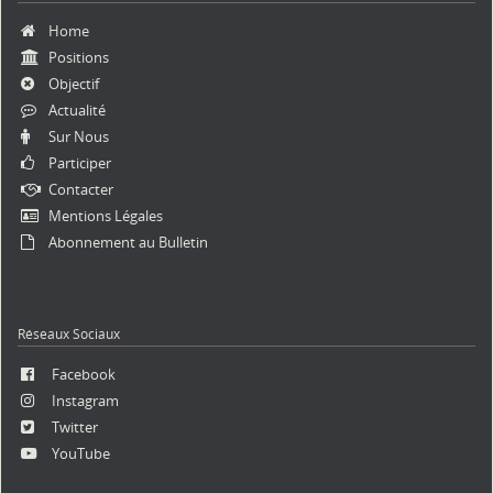
Aller
Home
au
Positions
contenu
Objectif
Actualité
Sur Nous
Participer
Contacter
Mentions Légales
Abonnement au Bulletin
Réseaux Sociaux
Facebook
Instagram
Twitter
YouTube