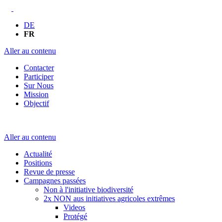
DE
FR
Aller au contenu
Contacter
Participer
Sur Nous
Mission
Objectif
Aller au contenu
Actualité
Positions
Revue de presse
Campagnes passées
Non à l'initiative biodiversité
2x NON aus initiatives agricoles extrêmes
Videos
Protégé