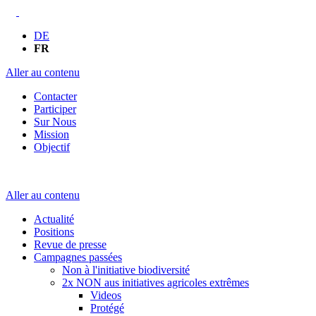
DE
FR
Aller au contenu
Contacter
Participer
Sur Nous
Mission
Objectif
Aller au contenu
Actualité
Positions
Revue de presse
Campagnes passées
Non à l'initiative biodiversité
2x NON aus initiatives agricoles extrêmes
Videos
Protégé