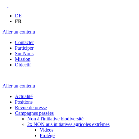
DE
FR
Aller au contenu
Contacter
Participer
Sur Nous
Mission
Objectif
Aller au contenu
Actualité
Positions
Revue de presse
Campagnes passées
Non à l'initiative biodiversité
2x NON aus initiatives agricoles extrêmes
Videos
Protégé