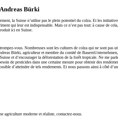
’Andreas Bürki
t, la Suisse n’utilise pas le plein potentiel du colza. Et les initiative
riment qui leur est indispensable. Mais ce n’est pas tout: à cause de cela
oduit ici en Suisse.
mpez-vous. Nombreuses sont les cultures de colza qui ne sont pas utilis
e. Andreas Bürki, agriculteur et membre du comité de BauernUnternehmen,
 Suisse et d’encourager la déforestation de la forêt tropicale. Ne me par
besoin de pesticides dans une certaine mesure pour obtenir des rendemen
impossible d’atteindre de tels rendements. Et nous passons ainsi à côté d’
ne agriculture moderne et réaliste, contactez-nous.