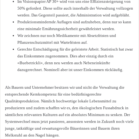
Im Visionspapier AP 30+ wird von uns eine Effizienzsteigerung von
50% gefordert. Diese sollte auch innerhalb der Verwaltung vollzogen
werden. Das Gegenteil passiert, die Administration wird aufgebläht.
Produktionsmindernde Auflagen sind aufzuheben, denn nur so kann
eine minimale Ernährungssicherheit gewährleistet werden.
Wir zeichnen nur noch Medikamente mit Absetzfristen und
Pflanzenschutzmittel mit Wartefristen auf.
Gerechte Entschädigung für die geleistete Arbeit. Statistisch hat zwar
das Einkommen zugenommen. Dies aber einzig durch ein
«Buebetrickli», denn neu werden auch Nebeneinkünfte
dazugerechnet. Nominell aber ist unser Einkommen rückläufig.
Als Bauern und Unternehmer besitzen wir und nicht die Verwaltung die
entsprechende Kernkompetenz für eine bedürfnisgerechte
Qualitätsproduktion. Nämlich hochwertige lokale Lebensmittel zu
produzieren und zudem schaffen wir es, den ökologischen Fussabdruck in
sämtlichen relevanten Kulturen auf ein absolutes Minimum zu senken. Der
Systemwechsel muss jetzt passieren, ansonsten werden in Zukunft noch viele
junge, tatkräftige und erwartungsvolle Bäuerinnen und Bauern ihren
Melkstuhl an den Nagel hängen.