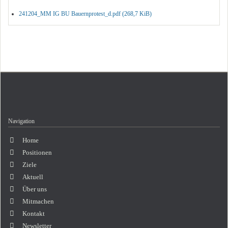
241204_MM IG BU Bauernprotest_d.pdf
(268,7 KiB)
Navigation
Navigation
Home
überspringen
Positionen
Ziele
Aktuell
Über uns
Mitmachen
Kontakt
Newsletter